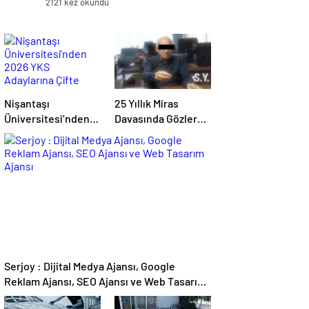
2121 kez okundu
Nişantaşı
25 Yıllık Miras
Üniversitesi’nden
Davasında Gözler
2026 YKS
Temmuz Ayındaki
Adaylarına Çifte
Karar Duruşmasına
Güvence: Sabit
Çevrildi
Ücret ve Kesintisiz
Burs
Serjoy : Dijital Medya Ajansı, Google
Reklam Ajansı, SEO Ajansı ve Web Tasarım
Ajansı