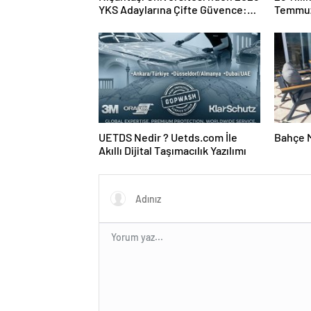
YKS Adaylarına Çifte Güvence:
Temmuz
Sabit Ücret ve Kesintisiz Burs
Duruşma
UETDS Nedir ? Uetds.com İle
Bahçe M
Akıllı Dijital Taşımacılık Yazılımı