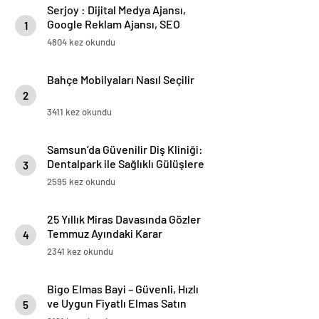
Serjoy : Dijital Medya Ajansı,
Google Reklam Ajansı, SEO
1
Ajansı ve Web Tasarım Ajansı
4804 kez okundu
Bahçe Mobilyaları Nasıl Seçilir
2
3411 kez okundu
Samsun’da Güvenilir Diş Kliniği:
Dentalpark ile Sağlıklı Gülüşlere
3
2595 kez okundu
25 Yıllık Miras Davasında Gözler
Temmuz Ayındaki Karar
4
Duruşmasına Çevrildi
2341 kez okundu
Bigo Elmas Bayi – Güvenli, Hızlı
ve Uygun Fiyatlı Elmas Satın
5
Almanın Yeni Adresi