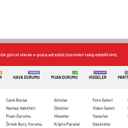
lık güncel olarak e-posta adresiniz üzerinden takip edebilirsiniz.
K
TAHMİNİ
LİG
EKONOMİ
E
R
HAVA DURUMU
PUAN DURUMU
HISSELER
PARI
Canlı Borsa
Altınlar
Foto Galeri
Namaz Vakitleri
Dövizler
Video Galeri
Puan Durumu
Hisseler
Yazarlar
Örnek Burç Yorumu
Kripto Paralar
Gazeteler