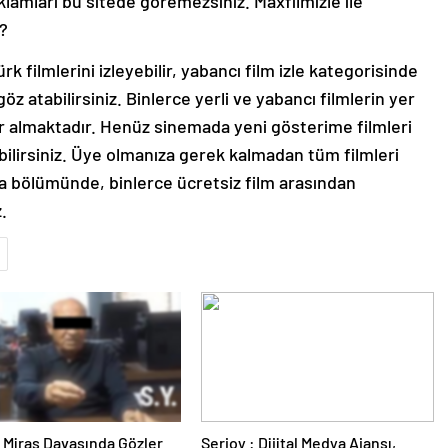
eklamları bu sitede göremezsiniz. Maxfilmizle ile
?
 filmlerini izleyebilir, yabancı film izle kategorisinde
öz atabilirsiniz. Binlerce yerli ve yabancı filmlerin yer
yer almaktadır. Henüz sinemada yeni gösterime filmleri
bilirsiniz. Üye olmanıza gerek kalmadan tüm filmleri
ma bölümünde, binlerce ücretsiz film arasından
.
ık Miras Davasında Gözler
Serjoy : Dijital Medya Ajansı,