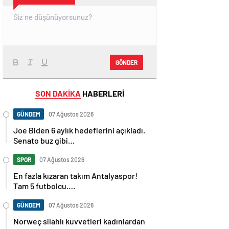
GÖNDER
SON DAKİKA
HABERLERİ
GÜNDEM
07 Ağustos 2026
Joe Biden 6 aylık hedeflerini açıkladı.
Senato buz gibi…
SPOR
07 Ağustos 2026
En fazla kızaran takım Antalyaspor!
Tam 5 futbolcu….
GÜNDEM
07 Ağustos 2026
Norweç silahlı kuvvetleri kadınlardan