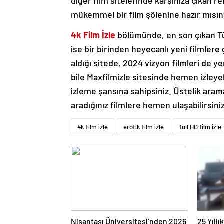
diğer film sitelerinde karşınıza çıkan r
mükemmel bir film şölenine hazır mısın
4k Film İzle
bölümünde, en son çıkan Türk
ise bir birinden heyecanlı yeni filmlere g
aldığı sitede, 2024 vizyon filmleri de 
bile Maxfilmizle sitesinde hemen izleye
izleme şansına sahipsiniz. Üstelik ara
aradığınız filmlere hemen ulaşabilirsiniz
4k film izle
erotik film izle
full HD film izle
Nişantaşı Üniversitesi’nden 2026
25 Yıll