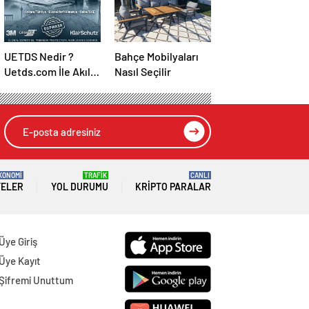
UETDS Nedir ?
Bahçe Mobilyaları
Uetds.com İle Akıllı
Nasıl Seçilir
Dijital Taşımacılık
Yazılımı
KONOMİ
TRAFİK
CANLI
TELER
YOL DURUMU
KRIPTO PARALAR
Üye Giriş
Üye Kayıt
Şifremi Unuttum