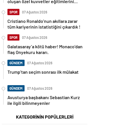
oluşan özel kuvvetler eğitimlerini
başlattı.
SPOR
07 Ağustos 2026
Cristiano Ronaldo’nun akıllara zarar
tüm kariyerinin istatistiğini çıkardık !
SPOR
07 Ağustos 2026
Galatasaray’a kötü haber! Monaco’dan
flaş Onyekuru kararı.
GÜNDEM
07 Ağustos 2026
Trump’tan seçim sonrası ilk mülakat
GÜNDEM
07 Ağustos 2026
Avusturya başbakanı Sebastian Kurz
ile ilgili bilinmeyenler
KATEGORİNİN POPÜLERLERİ