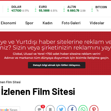
DOLAR
EURO
ALTIN
BITCOIN
47,7100
55,1888
6.660,79
%
0.17%
0.31%
2,59
Ekonomi
Spor
Kadın
Foto Galeri
Videolar
enen Film Sitesi
İzlenen Film Sitesi
0
News