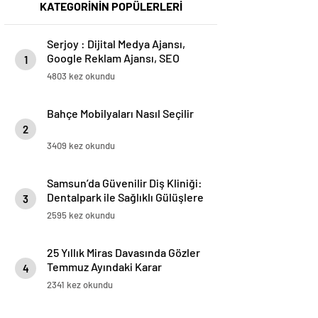
KATEGORİNİN POPÜLERLERİ
Serjoy : Dijital Medya Ajansı,
Google Reklam Ajansı, SEO
1
Ajansı ve Web Tasarım Ajansı
4803 kez okundu
Bahçe Mobilyaları Nasıl Seçilir
2
3409 kez okundu
Samsun’da Güvenilir Diş Kliniği:
Dentalpark ile Sağlıklı Gülüşlere
3
2595 kez okundu
25 Yıllık Miras Davasında Gözler
Temmuz Ayındaki Karar
4
Duruşmasına Çevrildi
2341 kez okundu