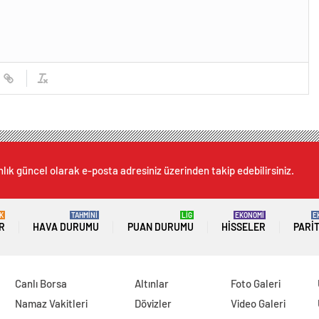
lık güncel olarak e-posta adresiniz üzerinden takip edebilirsiniz.
K
TAHMİNİ
LİG
EKONOMİ
E
R
HAVA DURUMU
PUAN DURUMU
HISSELER
PARI
Canlı Borsa
Altınlar
Foto Galeri
Namaz Vakitleri
Dövizler
Video Galeri