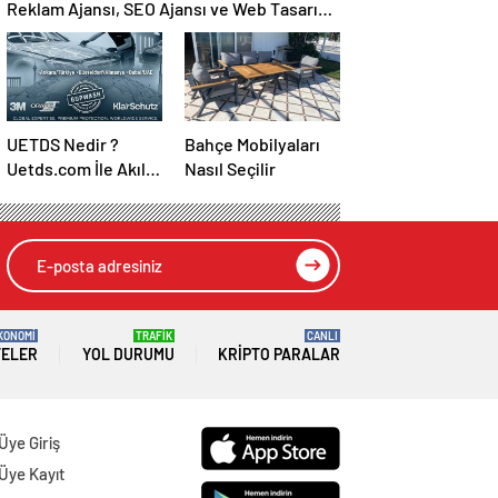
Reklam Ajansı, SEO Ajansı ve Web Tasarım
Ajansı
UETDS Nedir ?
Bahçe Mobilyaları
Uetds.com İle Akıllı
Nasıl Seçilir
Dijital Taşımacılık
Yazılımı
KONOMİ
TRAFİK
CANLI
TELER
YOL DURUMU
KRIPTO PARALAR
Üye Giriş
Üye Kayıt