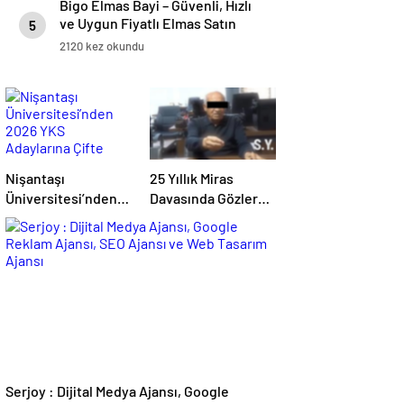
Bigo Elmas Bayi – Güvenli, Hızlı
ve Uygun Fiyatlı Elmas Satın
5
Almanın Yeni Adresi
2120 kez okundu
Nişantaşı
25 Yıllık Miras
Üniversitesi’nden
Davasında Gözler
2026 YKS
Temmuz Ayındaki
Adaylarına Çifte
Karar Duruşmasına
Güvence: Sabit
Çevrildi
Ücret ve Kesintisiz
Burs
Serjoy : Dijital Medya Ajansı, Google