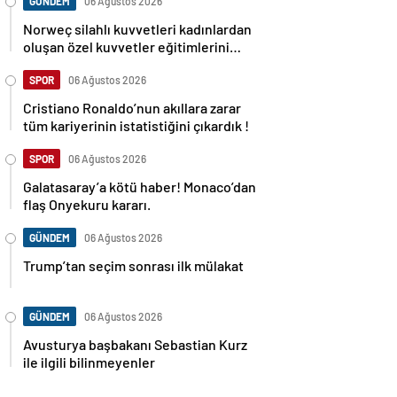
GÜNDEM
06 Ağustos 2026
Norweç silahlı kuvvetleri kadınlardan
oluşan özel kuvvetler eğitimlerini
başlattı.
SPOR
06 Ağustos 2026
Cristiano Ronaldo’nun akıllara zarar
tüm kariyerinin istatistiğini çıkardık !
SPOR
06 Ağustos 2026
Galatasaray’a kötü haber! Monaco’dan
flaş Onyekuru kararı.
GÜNDEM
06 Ağustos 2026
Trump’tan seçim sonrası ilk mülakat
GÜNDEM
06 Ağustos 2026
Avusturya başbakanı Sebastian Kurz
ile ilgili bilinmeyenler