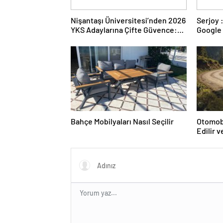
Nişantaşı Üniversitesi’nden 2026
Serjoy : Dijital Medya Ajansı,
YKS Adaylarına Çifte Güvence:
Google 
Sabit Ücret ve Kesintisiz Burs
ve Web 
Bahçe Mobilyaları Nasıl Seçilir
Otomobi
Edilir 
Ulaşılır