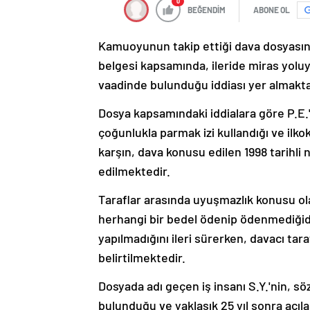
0
BEĞENDİM
ABONE OL
Kamuoyunun takip ettiği dava dosyasında
belgesi kapsamında, ileride miras yoluy
vaadinde bulunduğu iddiası yer almakta
Dosya kapsamındaki iddialara göre P.E.
çoğunlukla parmak izi kullandığı ve ilk
karşın, dava konusu edilen 1998 tarihli 
edilmektedir.
Taraflar arasında uyuşmazlık konusu ol
herhangi bir bedel ödenip ödenmediğidi
yapılmadığını ileri sürerken, davacı tar
belirtilmektedir.
Dosyada adı geçen iş insanı S.Y.'nin, s
bulunduğu ve yaklaşık 25 yıl sonra açıl