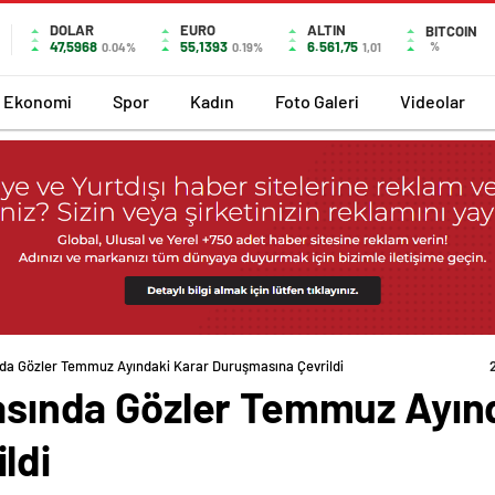
DOLAR
EURO
ALTIN
BITCOIN
47,5968
55,1393
6.561,75
%
0.04%
0.19%
1,01
Ekonomi
Spor
Kadın
Foto Galeri
Videolar
ında Gözler Temmuz Ayındaki Karar Duruşmasına Çevrildi
vasında Gözler Temmuz Ayın
ldi