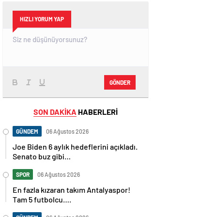
HIZLI YORUM YAP
GÖNDER
SON DAKİKA
HABERLERİ
GÜNDEM
06 Ağustos 2026
Joe Biden 6 aylık hedeflerini açıkladı.
Senato buz gibi…
SPOR
06 Ağustos 2026
En fazla kızaran takım Antalyaspor!
Tam 5 futbolcu….