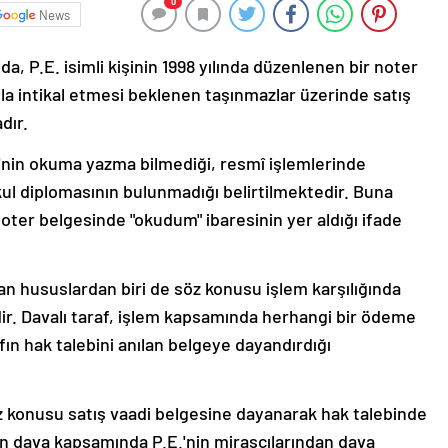
0
News
, P.E. isimli kişinin 1998 yılında düzenlenen bir noter
la intikal etmesi beklenen taşınmazlar üzerinde satış
dır.
'nin okuma yazma bilmediği, resmî işlemlerinde
okul diplomasının bulunmadığı belirtilmektedir. Buna
noter belgesinde "okudum" ibaresinin yer aldığı ifade
an hususlardan biri de söz konusu işlem karşılığında
r. Davalı taraf, işlem kapsamında herhangi bir ödeme
afın hak talebini anılan belgeye dayandırdığı
öz konusu satış vaadi belgesine dayanarak hak talebinde
an dava kapsamında P.E.'nin mirasçılarından dava