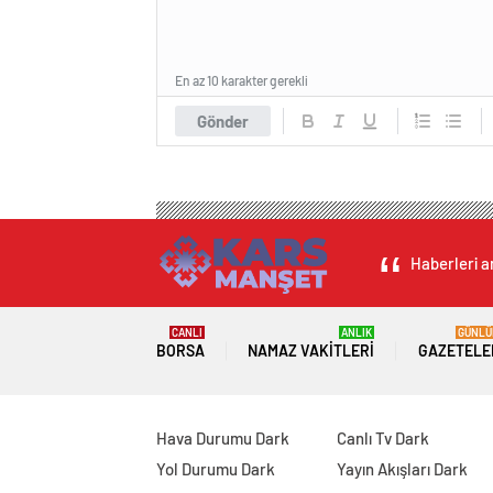
En az 10 karakter gerekli
Gönder
Haberleri an
CANLI
ANLIK
GÜNLÜ
BORSA
NAMAZ VAKITLERI
GAZETELE
Hava Durumu Dark
Canlı Tv Dark
Yol Durumu Dark
Yayın Akışları Dark