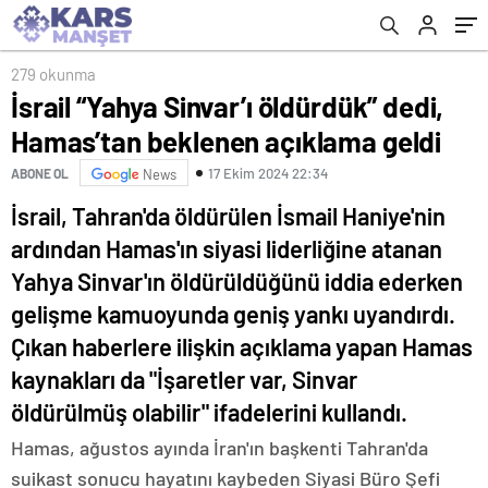
279 okunma
İsrail “Yahya Sinvar’ı öldürdük” dedi,
Hamas’tan beklenen açıklama geldi
17 Ekim 2024 22:34
ABONE OL
News
İsrail, Tahran'da öldürülen İsmail Haniye'nin
ardından Hamas'ın siyasi liderliğine atanan
Yahya Sinvar'ın öldürüldüğünü iddia ederken
gelişme kamuoyunda geniş yankı uyandırdı.
Çıkan haberlere ilişkin açıklama yapan Hamas
kaynakları da "İşaretler var, Sinvar
öldürülmüş olabilir" ifadelerini kullandı.
Hamas, ağustos ayında İran'ın başkenti Tahran'da
suikast sonucu hayatını kaybeden Siyasi Büro Şefi