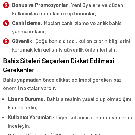
Bonus ve Promosyonlar
: Yeni üyelere ve düzenli
kullanıcılara sunulan cazip bonuslar.
Canlı İzleme
: Maçları canlı izleme ve anlık bahis
yapma imkanı.
Güvenlik
: Çoğu bahis sitesi, kullanıcıların bilgilerini
korumak için gelişmiş güvenlik önlemleri alır.
Bahis Siteleri Seçerken Dikkat Edilmesi
Gerekenler
Bahis yapmadan önce dikkat edilmesi gereken bazı
önemli noktalar vardır:
Lisans Durumu
: Bahis sitesinin yasal olup olmadığını
kontrol edin.
Kullanıcı Yorumları
: Diğer kullanıcıların deneyimlerini
inceleyin.