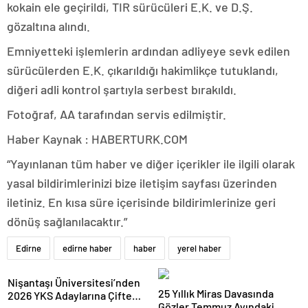
kokain ele geçirildi, TIR sürücüleri E.K. ve D.Ş.
gözaltına alındı.
Emniyetteki işlemlerin ardından adliyeye sevk edilen
sürücülerden E.K. çıkarıldığı hakimlikçe tutuklandı,
diğeri adli kontrol şartıyla serbest bırakıldı.
Fotoğraf, AA tarafından servis edilmiştir.
Haber Kaynak : HABERTURK.COM
“Yayınlanan tüm haber ve diğer içerikler ile ilgili olarak
yasal bildirimlerinizi bize iletişim sayfası üzerinden
iletiniz. En kısa süre içerisinde bildirimlerinize geri
dönüş sağlanılacaktır.”
Edirne
edirne haber
haber
yerel haber
Nişantaşı Üniversitesi’nden
25 Yıllık Miras Davasında
2026 YKS Adaylarına Çifte
Gözler Temmuz Ayındaki