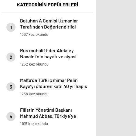
KATEGORİNİN POPÜLERLERİ
Batuhan A Gemisi Uzmanlar
Tarafından Değerlendirildi
1
1367 kez okundu
Rus muhalif lider Aleksey
Navalni’nin hayatı ve siyasi
2
mücadelesi
1252 kez okundu
Malta’da Türk iç mimar Pelin
Kaya’yı öldüren katil 40 yıl hapis
3
cezasına çarptırıldı
1238 kez okundu
Filistin Yönetimi Başkanı
Mahmud Abbas, Türkiye’ye
4
yapacağı ziyarette Gazze’ye
1105 kez okundu
insani yardımların artırılması
önerisini ele alacak