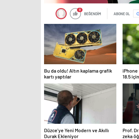
0
BEĞENDİM
ABONE OL
Bu da oldu! Altın kaplama grafik
iPhone k
kartı yaptılar
18.5 içi
detayl
Düzce’ye Yeni Modern ve Akıllı
Prof. D
Durak Ekleniyor
zeka öğ