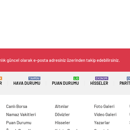
lık güncel olarak e-posta adresiniz üzerinden takip edebilirsiniz.
K
TAHMİNİ
LİG
EKONOMİ
E
R
HAVA DURUMU
PUAN DURUMU
HISSELER
PARI
Canlı Borsa
Altınlar
Foto Galeri
Namaz Vakitleri
Dövizler
Video Galeri
Puan Durumu
Hisseler
Yazarlar