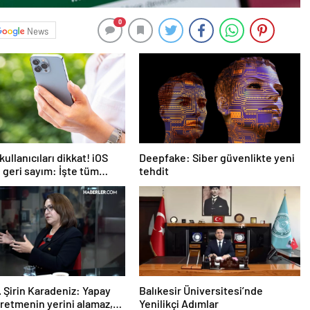
0
News
ullanıcıları dikkat! iOS
Deepfake: Siber güvenlikte yeni
n geri sayım: İşte tüm
tehdit
ar…
r. Şirin Karadeniz: Yapay
Balıkesir Üniversitesi’nde
retmenin yerini alamaz,
Yenilikçi Adımlar