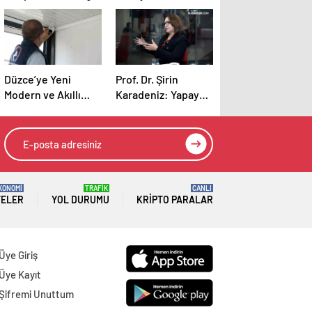
Düzce’ye Yeni
Prof. Dr. Şirin
Modern ve Akıllı
Karadeniz: Yapay
Durak Ekleniyor
zeka öğretmenin
yerini alamaz,
eğitimin dönüşümü
kaçınılmaz
KONOMİ
TRAFİK
CANLI
TELER
YOL DURUMU
KRIPTO PARALAR
Üye Giriş
Üye Kayıt
Şifremi Unuttum