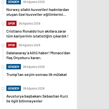
GÜNDEM
06 Ağustos 2026
Norweç silahlı kuvvetleri kadınlardan
oluşan özel kuvvetler eğitimlerini
başlattı.
SPOR
06 Ağustos 2026
Cristiano Ronaldo’nun akıllara zarar
tüm kariyerinin istatistiğini çıkardık !
SPOR
06 Ağustos 2026
Galatasaray’a kötü haber! Monaco’dan
flaş Onyekuru kararı.
GÜNDEM
06 Ağustos 2026
Trump’tan seçim sonrası ilk mülakat
GÜNDEM
06 Ağustos 2026
Avusturya başbakanı Sebastian Kurz
ile ilgili bilinmeyenler