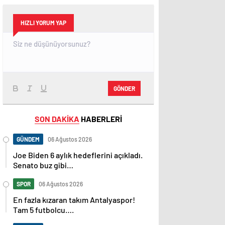
HIZLI YORUM YAP
GÖNDER
SON DAKİKA
HABERLERİ
GÜNDEM
06 Ağustos 2026
Joe Biden 6 aylık hedeflerini açıkladı.
Senato buz gibi…
SPOR
06 Ağustos 2026
En fazla kızaran takım Antalyaspor!
Tam 5 futbolcu….