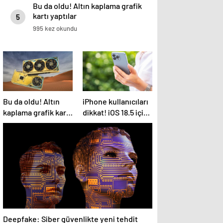
Bu da oldu! Altın kaplama grafik
kartı yaptılar
5
995 kez okundu
Bu da oldu! Altın
iPhone kullanıcıları
kaplama grafik kartı
dikkat! iOS 18.5 için
yaptılar
geri sayım: İşte tüm
detaylar…
Deepfake: Siber güvenlikte yeni tehdit