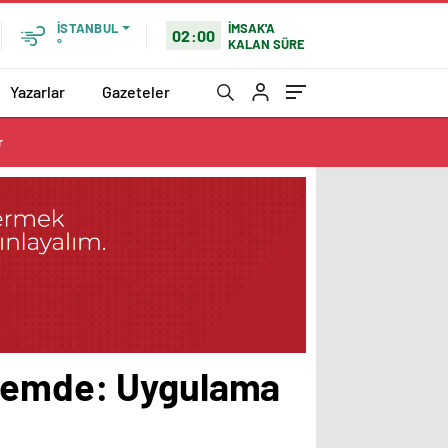
İMSAK'A
İSTANBUL
02:00
KALAN SÜRE
°
Yazarlar
Gazeteler
r
ndemde: Uygulama