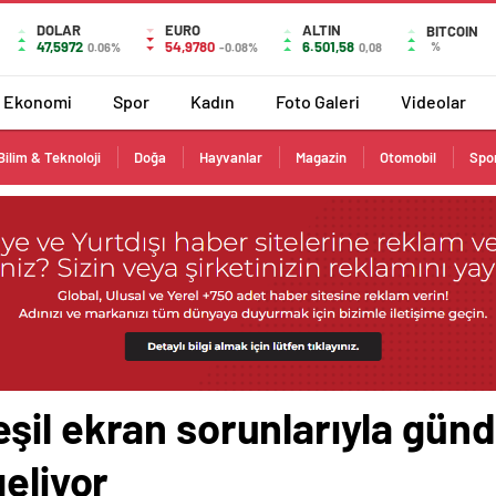
DOLAR
EURO
ALTIN
BITCOIN
47,5972
54,9780
6.501,58
%
0.06%
-0.08%
0,08
Ekonomi
Spor
Kadın
Foto Galeri
Videolar
Bilim & Teknoloji
Doğa
Hayvanlar
Magazin
Otomobil
Spo
şil ekran sorunlarıyla gü
geliyor