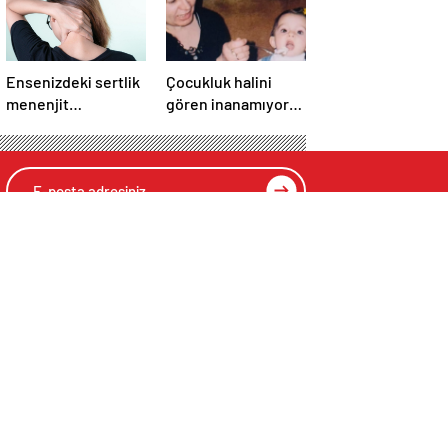
Ensenizdeki sertlik
Çocukluk halini
menenjit
gören inanamıyor!
olduğunuzun işareti
Bu minik kız şimdi
olabilir
Türkiye’nin en
başarılı
oyuncularından…
KONOMİ
TRAFİK
CANLI
TELER
YOL DURUMU
KRIPTO PARALAR
Üye Giriş
Üye Kayıt
Şifremi Unuttum