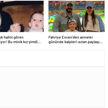
k halini gören
Fahriye Evcen’den anneler
yor! Bu minik kız şimdi
gününde kalpleri ısıtan paylaşım!
’nin en başarılı
“1 değil, atan 3 kalbimin olduğu
larından…
doğrudur”