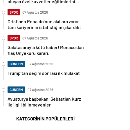
oluşan özel kuvvetler eğitimlerini
başlattı.
SPOR
07 Ağustos 2026
Cristiano Ronaldo’nun akıllara zarar
tüm kariyerinin istatistiğini çıkardık !
SPOR
07 Ağustos 2026
Galatasaray’a kötü haber! Monaco’dan
flaş Onyekuru kararı.
GÜNDEM
07 Ağustos 2026
Trump’tan seçim sonrası ilk mülakat
GÜNDEM
07 Ağustos 2026
Avusturya başbakanı Sebastian Kurz
ile ilgili bilinmeyenler
KATEGORİNİN POPÜLERLERİ