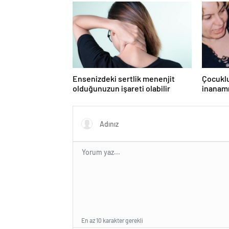
Ensenizdeki sertlik menenjit
Çocuklu
olduğunuzun işareti olabilir
inanamı
Türkiye
oyuncu
En az 10 karakter gerekli