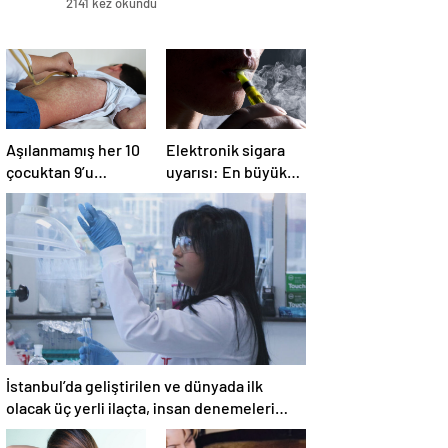
2141 kez okundu
Aşılanmamış her 10
Elektronik sigara
çocuktan 9’u
uyarısı: En büyük
kızamığa
problemlerden biri
yakalanıyor
İstanbul’da geliştirilen ve dünyada ilk
olacak üç yerli ilaçta, insan denemeleri
başlıyor