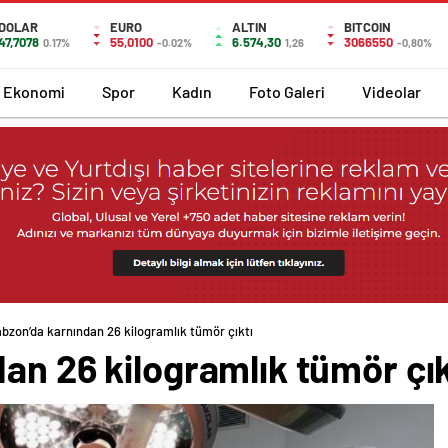
DOLAR
EURO
ALTIN
BITCOIN
47,7078
55,0100
6.574,30
3066550
0.17%
-0.02%
1,26
-0,80%
Ekonomi
Spor
Kadın
Foto Galeri
Videolar
abzon’da karnından 26 kilogramlık tümör çıktı
an 26 kilogramlık tümör çık