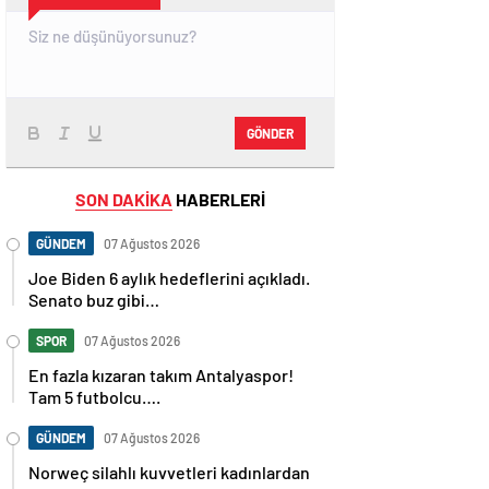
GÖNDER
SON DAKİKA
HABERLERİ
GÜNDEM
07 Ağustos 2026
Joe Biden 6 aylık hedeflerini açıkladı.
Senato buz gibi…
SPOR
07 Ağustos 2026
En fazla kızaran takım Antalyaspor!
Tam 5 futbolcu….
GÜNDEM
07 Ağustos 2026
Norweç silahlı kuvvetleri kadınlardan