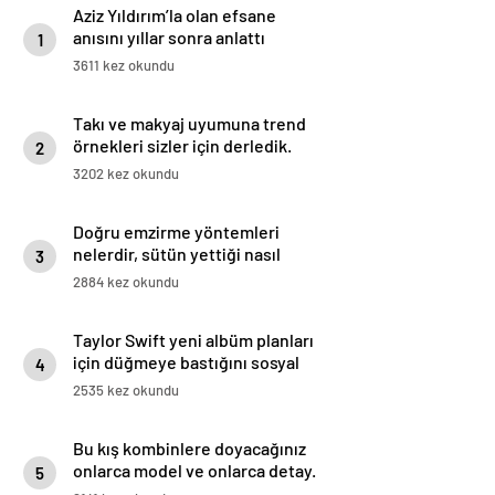
Aziz Yıldırım’la olan efsane
anısını yıllar sonra anlattı
1
3611 kez okundu
Takı ve makyaj uyumuna trend
örnekleri sizler için derledik.
2
3202 kez okundu
Doğru emzirme yöntemleri
nelerdir, sütün yettiği nasıl
3
anlaşılır?
2884 kez okundu
Taylor Swift yeni albüm planları
için düğmeye bastığını sosyal
4
medyadan duyurdu!
2535 kez okundu
Bu kış kombinlere doyacağınız
onlarca model ve onlarca detay.
5