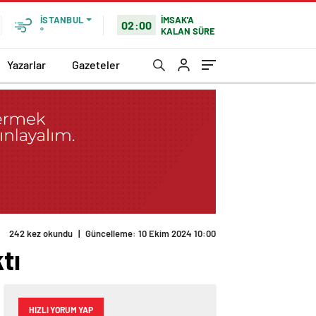
İMSAK'A
İSTANBUL
02:00
KALAN SÜRE
°
Yazarlar
Gazeteler
242 kez okundu
|
Güncelleme: 10 Ekim 2024 10:00
tı
HIZLI YORUM YAP