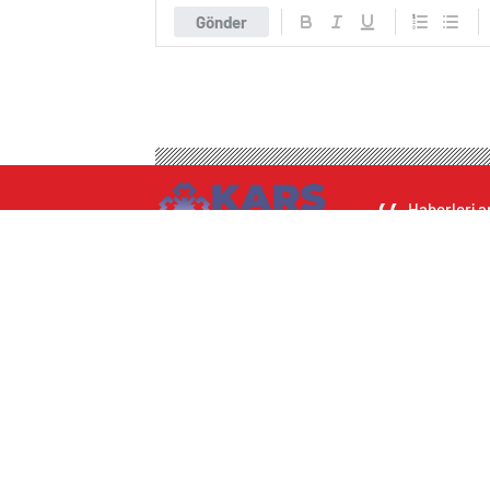
Gönder
Haberleri an
CANLI
ANLIK
GÜNLÜ
BORSA
NAMAZ VAKITLERI
GAZETELE
Hava Durumu Dark
Canlı Tv Dark
Yol Durumu Dark
Yayın Akışları Dark
Canlı Tv Light
Nöbetçi Eczaneler
Son Dakika