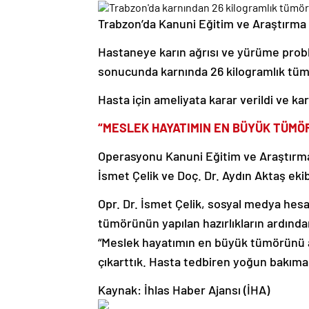
Trabzon’da Kanuni Eğitim ve Araştırma H
Hastaneye karın ağrısı ve yürüme probl
sonucunda karnında 26 kilogramlık tümö
Hasta için ameliyata karar verildi ve ka
“MESLEK HAYATIMIN EN BÜYÜK TÜMÖ
Operasyonu Kanuni Eğitim ve Araştırma
İsmet Çelik ve Doç. Dr. Aydın Aktaş ekib
Opr. Dr. İsmet Çelik, sosyal medya hes
tümörünün yapılan hazırlıkların ardında
“Meslek hayatımın en büyük tümörünü a
çıkarttık. Hasta tedbiren yoğun bakıma a
Kaynak: İhlas Haber Ajansı (İHA)