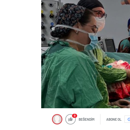
0
BEĞENDİM
ABONE OL