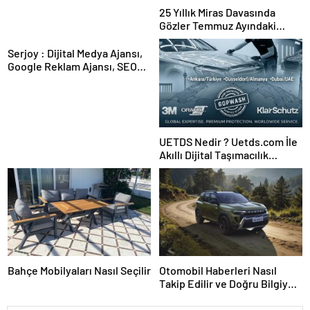
25 Yıllık Miras Davasında
Gözler Temmuz Ayındaki
Karar Duruşmasına Çevrildi
Serjoy : Dijital Medya Ajansı,
Google Reklam Ajansı, SEO
Ajansı ve Web Tasarım Ajansı
UETDS Nedir ? Uetds.com İle
Akıllı Dijital Taşımacılık
Yazılımı
Bahçe Mobilyaları Nasıl Seçilir
Otomobil Haberleri Nasıl
Takip Edilir ve Doğru Bilgiye
Nasıl Ulaşılır