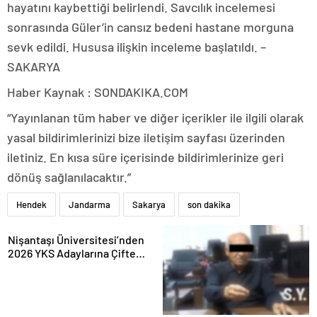
hayatını kaybettiği belirlendi. Savcılık incelemesi
sonrasında Güler’in cansız bedeni hastane morguna
sevk edildi. Hususa ilişkin inceleme başlatıldı. –
SAKARYA
Haber Kaynak : SONDAKIKA.COM
“Yayınlanan tüm haber ve diğer içerikler ile ilgili olarak
yasal bildirimlerinizi bize iletişim sayfası üzerinden
iletiniz. En kısa süre içerisinde bildirimlerinize geri
dönüş sağlanılacaktır.”
Hendek
Jandarma
Sakarya
son dakika
Nişantaşı Üniversitesi’nden
2026 YKS Adaylarına Çifte
Güvence: Sabit Ücret ve
Kesintisiz Burs