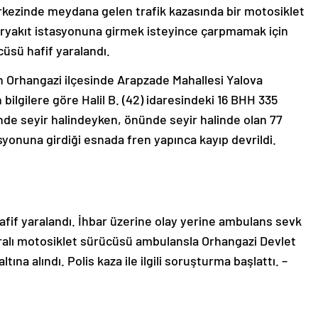
rkezinde meydana gelen trafik kazasında bir motosiklet
aryakıt istasyonuna girmek isteyince çarpmamak için
cüsü hafif yaralandı.
ın Orhangazi ilçesinde Arapzade Mahallesi Yalova
bilgilere göre Halil B. (42) idaresindeki 16 BHH 335
nde seyir halindeyken, önünde seyir halinde olan 77
syonuna girdiği esnada fren yapınca kayıp devrildi.
afif yaralandı. İhbar üzerine olay yerine ambulans sevk
yaralı motosiklet sürücüsü ambulansla Orhangazi Devlet
ına alındı. Polis kaza ile ilgili soruşturma başlattı. –