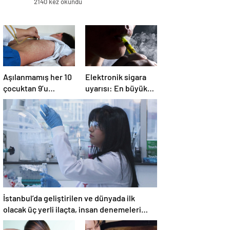
2140 kez okundu
Aşılanmamış her 10
Elektronik sigara
çocuktan 9’u
uyarısı: En büyük
kızamığa
problemlerden biri
yakalanıyor
İstanbul’da geliştirilen ve dünyada ilk
olacak üç yerli ilaçta, insan denemeleri
başlıyor