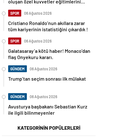
oluşan özel kuvvetler eğitimlerini
başlattı.
SPOR
06 Ağustos 2026
Cristiano Ronaldo’nun akıllara zarar
tüm kariyerinin istatistiğini çıkardık !
SPOR
06 Ağustos 2026
Galatasaray’a kötü haber! Monaco’dan
flaş Onyekuru kararı.
GÜNDEM
06 Ağustos 2026
Trump’tan seçim sonrası ilk mülakat
GÜNDEM
06 Ağustos 2026
Avusturya başbakanı Sebastian Kurz
ile ilgili bilinmeyenler
KATEGORİNİN POPÜLERLERİ