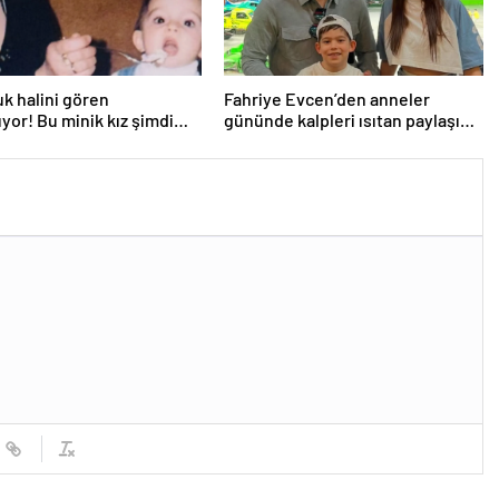
k halini gören
Fahriye Evcen’den anneler
yor! Bu minik kız şimdi
gününde kalpleri ısıtan paylaşım!
’nin en başarılı
“1 değil, atan 3 kalbimin olduğu
larından…
doğrudur”