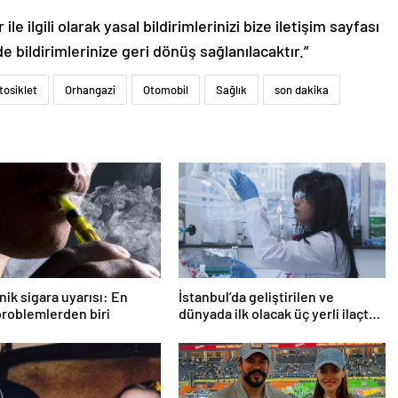
le ilgili olarak yasal bildirimlerinizi bize iletişim sayfası
de bildirimlerinize geri dönüş sağlanılacaktır.”
tosiklet
Orhangazi
Otomobil
Sağlık
son dakika
nik sigara uyarısı: En
İstanbul’da geliştirilen ve
roblemlerden biri
dünyada ilk olacak üç yerli ilaçta,
insan denemeleri başlıyor