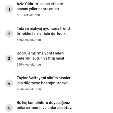
Aziz Yıldırım’la olan efsane
anısını yıllar sonra anlattı
1
3611 kez okundu
Takı ve makyaj uyumuna trend
örnekleri sizler için derledik.
2
3202 kez okundu
Doğru emzirme yöntemleri
nelerdir, sütün yettiği nasıl
3
anlaşılır?
2884 kez okundu
Taylor Swift yeni albüm planları
için düğmeye bastığını sosyal
4
medyadan duyurdu!
2534 kez okundu
Bu kış kombinlere doyacağınız
onlarca model ve onlarca detay.
5