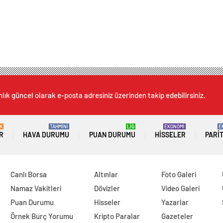
lık güncel olarak e-posta adresiniz üzerinden takip edebilirsiniz.
K
TAHMİNİ
LİG
EKONOMİ
E
R
HAVA DURUMU
PUAN DURUMU
HISSELER
PARI
Canlı Borsa
Altınlar
Foto Galeri
Namaz Vakitleri
Dövizler
Video Galeri
Puan Durumu
Hisseler
Yazarlar
Örnek Burç Yorumu
Kripto Paralar
Gazeteler