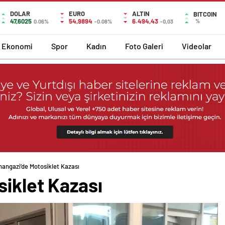
DOLAR
EURO
ALTIN
BITCOIN
47,6025
54,9894
6.494,43
%
0.06%
-0.08%
-0,03
Ekonomi
Spor
Kadın
Foto Galeri
Videolar
hangazi’de Motosiklet Kazası
iklet Kazası