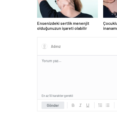
Ensenizdeki sertlik menenjit
Çocuklu
olduğunuzun işareti olabilir
inanamı
Türkiye
oyuncu
En az 10 karakter gerekli
Gönder