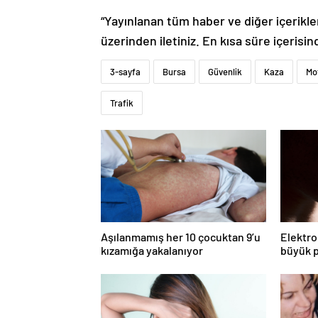
“Yayınlanan tüm haber ve diğer içerikler i
üzerinden iletiniz. En kısa süre içerisin
3-sayfa
Bursa
Güvenlik
Kaza
Mo
Trafik
Aşılanmamış her 10 çocuktan 9’u
Elektro
kızamığa yakalanıyor
büyük p