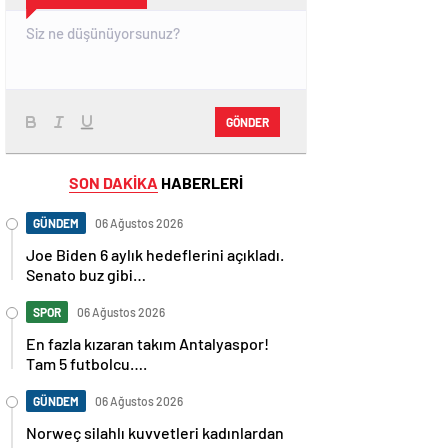
GÖNDER
SON DAKİKA
HABERLERİ
GÜNDEM
06 Ağustos 2026
Joe Biden 6 aylık hedeflerini açıkladı.
Senato buz gibi…
SPOR
06 Ağustos 2026
En fazla kızaran takım Antalyaspor!
Tam 5 futbolcu….
GÜNDEM
06 Ağustos 2026
Norweç silahlı kuvvetleri kadınlardan