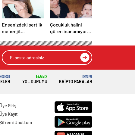
Ensenizdeki sertlik
Çocukluk halini
menenjit
gören inanamıyor!
olduğunuzun işareti
Bu minik kız şimdi
olabilir
Türkiye’nin en
başarılı
oyuncularından…
KONOMİ
TRAFİK
CANLI
TELER
YOL DURUMU
KRIPTO PARALAR
Üye Giriş
Üye Kayıt
Şifremi Unuttum