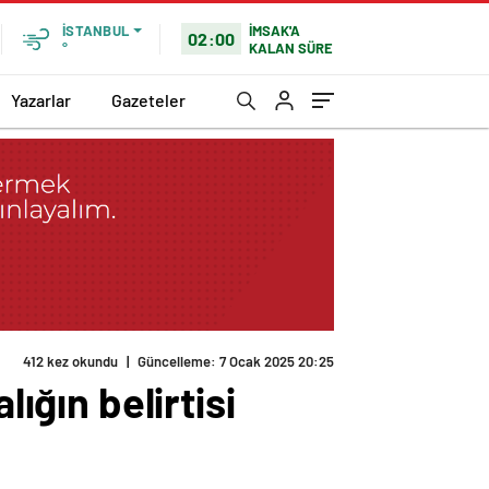
İMSAK'A
İSTANBUL
02:00
KALAN SÜRE
°
Yazarlar
Gazeteler
412 kez okundu
|
Güncelleme: 7 Ocak 2025 20:25
lığın belirtisi