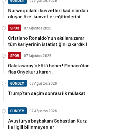
GÜNDEM
07 Ağustos 2026
Norweç silahlı kuvvetleri kadınlardan
oluşan özel kuvvetler eğitimlerini
başlattı.
SPOR
07 Ağustos 2026
Cristiano Ronaldo’nun akıllara zarar
tüm kariyerinin istatistiğini çıkardık !
SPOR
07 Ağustos 2026
Galatasaray’a kötü haber! Monaco’dan
flaş Onyekuru kararı.
GÜNDEM
07 Ağustos 2026
Trump’tan seçim sonrası ilk mülakat
GÜNDEM
07 Ağustos 2026
Avusturya başbakanı Sebastian Kurz
ile ilgili bilinmeyenler