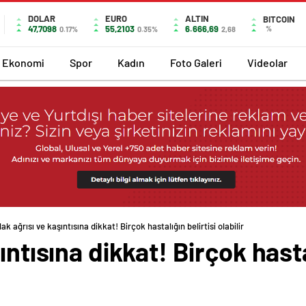
DOLAR
EURO
ALTIN
BITCOIN
47,7098
55,2103
6.666,69
%
0.17%
0.35%
2,68
Ekonomi
Spor
Kadın
Foto Galeri
Videolar
ak ağrısı ve kaşıntısına dikkat! Birçok hastalığın belirtisi olabilir
ıntısına dikkat! Birçok hasta