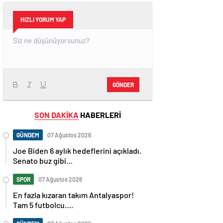
HIZLI YORUM YAP
GÖNDER
SON DAKİKA
HABERLERİ
GÜNDEM
07 Ağustos 2026
Joe Biden 6 aylık hedeflerini açıkladı.
Senato buz gibi…
SPOR
07 Ağustos 2026
En fazla kızaran takım Antalyaspor!
Tam 5 futbolcu….