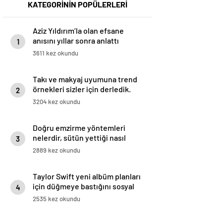
KATEGORİNİN POPÜLERLERİ
Aziz Yıldırım’la olan efsane
anısını yıllar sonra anlattı
1
3611 kez okundu
Takı ve makyaj uyumuna trend
örnekleri sizler için derledik.
2
3204 kez okundu
Doğru emzirme yöntemleri
nelerdir, sütün yettiği nasıl
3
anlaşılır?
2889 kez okundu
Taylor Swift yeni albüm planları
için düğmeye bastığını sosyal
4
medyadan duyurdu!
2535 kez okundu