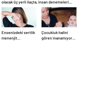
olacak üç yerli ilaçta, insan denemeleri
başlıyor
Ensenizdeki sertlik
Çocukluk halini
menenjit
gören inanamıyor!
olduğunuzun işareti
Bu minik kız şimdi
olabilir
Türkiye’nin en
başarılı
oyuncularından…