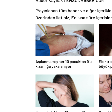
Haber Kaynak : ENSONHABER.COM
“Yayınlanan tüm haber ve diğer içerikler i
üzerinden iletiniz. En kısa süre içerisin
Aşılanmamış her 10 çocuktan 9’u
Elektro
kızamığa yakalanıyor
büyük p