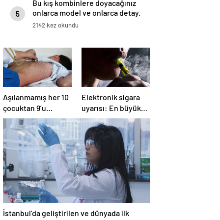
Bu kış kombinlere doyacağınız
onlarca model ve onlarca detay.
5
2142 kez okundu
Aşılanmamış her 10
Elektronik sigara
çocuktan 9’u
uyarısı: En büyük
kızamığa
problemlerden biri
yakalanıyor
İstanbul’da geliştirilen ve dünyada ilk