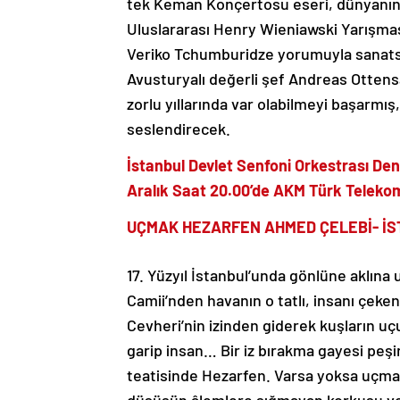
tek Keman Konçertosu eseri, dünyanın e
Uluslararası Henry Wieniawski Yarışmas
Veriko Tchumburidze yorumuyla sanatsev
Avusturyalı değerli şef Andreas Ottens
zorlu yıllarında var olabilmeyi başarmış
seslendirecek.
İstanbul Devlet Senfoni Orkestrası De
Aralık Saat 20.00’de AKM Türk Teleko
UÇMAK HEZARFEN AHMED ÇELEBİ- İS
17. Yüzyıl İstanbul’unda gönlüne aklına 
Camii’nden havanın o tatlı, insanı çeken
Cevheri’nin izinden giderek kuşların uçu
garip insan… Bir iz bırakma gayesi peşind
teatisinde Hezarfen. Varsa yoksa uçm