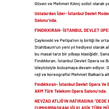
Güven ve Mehmet Kılınç solist olarak ye
Ustalardan İzler- İstanbul Devlet Mode
Salonu’nda.
FINDIKKIRAN-
İSTANBUL DEVLET OPE
Çaykovski ve Petipa’nın iş birliği ile or
Stahlbaum’un yeni yıl hediyesi olarak aldı
bu masal tarzı bir yılbaşı klasiğidir. S
Fındıkkıran, İstanbul Devlet Opera ve 
izleyicisiyle buluşmaya devam ediyor. Or
reji ve koreografisi Mehmet Balkan’a ait
Fındıkkıran- İstanbul Devlet Opera Ve 
AKM Türk Telekom Opera Salonu’nda.
NEVZAD ATLIĞ’IN HATIRASINA “DEDE E
CUMHURBAŞKANLIĞI KLASİK TÜRK MÜ