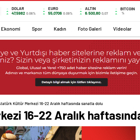
DOLAR
EURO
ALTIN
BITCOIN
47,5982
55,0706
6.500,80
%
0.06%
0.09%
0,07
Ekonomi
Spor
Kadın
Foto Galeri
Videolar
tatürk Kültür Merkezi 16-22 Aralık haftasında sanatla dolu
kezi 16-22 Aralık haftasınd