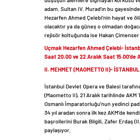
düşüşün âlemlere sığmayan korkusu ve 
adam. Sultan IV. Murad’ın bu gayesinde
Hezarfen Ahmed Çelebi’nin hayat ve öl
olacaktır ya da güneş o olmadan doğaca
rejisör koltuğunda ise Hakan Çimenser y
Uçmak Hezarfen Ahmed Çelebi- İstanbul
Saat 20.00 ve 22 Aralık Saat 15.00’de
II. MEHMET (MAOMETTO II)- İSTANBU
İstanbul Devlet Opera ve Balesi tarafın
(Maometto II), 21 Aralık tarihlinde AKM
Osmanlı İmparatorluğu’nun yedinci padi
34 yıl aradan sonra ilk kez AKM’de kendi
başrollerini Burak Bilgili, Zafer Erdaş 
paylaşıyor.