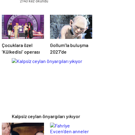
2140 kez okundu
Çocuklara özel
Gollum’la buluşma
‘Külkedisi’ operası
2027’de
Kalpsiz ceylan önyargıları yıkıyor