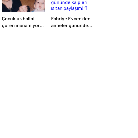
Çocukluk halini
Fahriye Evcen’den
gören inanamıyor!
anneler gününde
Bu minik kız şimdi
kalpleri ısıtan
Türkiye’nin en
paylaşım! “1 değil,
başarılı
atan 3 kalbimin
oyuncularından…
olduğu doğrudur”