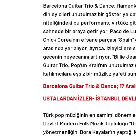
Barcelona Guitar Trio & Dance, flamenko 
dinleyicileri unutulmaz bir gösteriye d
niteliğindeki bu performans, virtüöz git
sahnede bir araya getiriyor. Paco de Lu
Chick Corea’nın efsane parçası “Spain” 
arasında yer alıyor. Ayrıca, izleyiciler
gecenin heyecanını artırıyor. “Billie J
Guitar Trio, Pop’un Kralı’nın unutulmaz
katılımcılara eşsiz bir müzik ziyafeti su
Barcelona Guitar Trio & Dance; 17 Ara
USTALARDAN İZLER- İSTANBUL DEVL
Türk pop müziğinin en samimi dönemlerin
Devlet Modern Folk Müzik Topluluğu “Us
yönetmenliğini Bora Kayalar’ın yaptığı