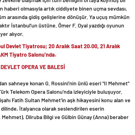
zevkine ulaşmak için tüm benliğini ortaya koymuş bir
n haberi olmasıyla artık ciddiyete binen uçma sevdası,
üm arasında gidiş gelişlerine dönüşür. Ya uçuş mümkün
ktır İstanbul’un üstüne. Ömer F. Oyal yazdığı oyunun
er alıyor.
 Devlet Tiyatrosu; 20 Aralık Saat 20.00, 21 Aralık
 AKM Tiyatro Salonu’nda.
L DEVLET OPERA VE BALESİ
dan sahneye konan G. Rossini’nin ünlü eseri “II Mehmet”
 Türk Telekom Opera Salonu’nda izleyiciyle buluşuyor.
şahı Fatih Sultan Mehmet’in aşk hikayesini konu alan ve
 dilinde, İtalyanca olarak seslendirilen eserin
(II. Mehmet), Dilruba Bilgi ve Gülbin Günay (Anna) beraber