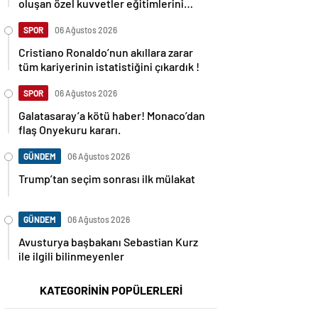
oluşan özel kuvvetler eğitimlerini
başlattı.
SPOR
06 Ağustos 2026
Cristiano Ronaldo’nun akıllara zarar
tüm kariyerinin istatistiğini çıkardık !
SPOR
06 Ağustos 2026
Galatasaray’a kötü haber! Monaco’dan
flaş Onyekuru kararı.
GÜNDEM
06 Ağustos 2026
Trump’tan seçim sonrası ilk mülakat
GÜNDEM
06 Ağustos 2026
Avusturya başbakanı Sebastian Kurz
ile ilgili bilinmeyenler
KATEGORİNİN POPÜLERLERİ