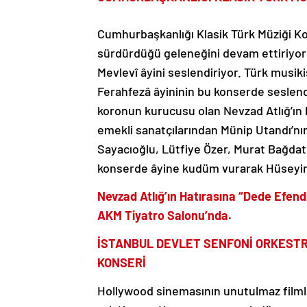
Cumhurbaşkanlığı Klasik Türk Müziği Kor
sürdürdüğü geleneğini devam ettiriyor 
Mevlevî âyini seslendiriyor. Türk musik
Ferahfezâ âyininin bu konserde seslendi
koronun kurucusu olan Nevzad Atlığ’ın k
emekli sanatçılarından Münip Utandı’nın y
Sayacıoğlu, Lütfiye Özer, Murat Bağdat
konserde âyine kudüm vurarak Hüseyin 
Nevzad Atlığ’ın Hatırasına “Dede Efendi
AKM Tiyatro Salonu’nda.
İSTANBUL DEVLET SENFONİ ORKESTR
KONSERİ
Hollywood sinemasının unutulmaz filmle