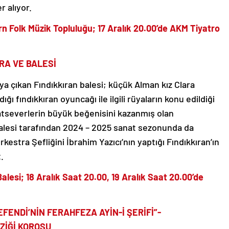
r alıyor.
rn Folk Müzik Topluluğu; 17 Aralık 20.00’de AKM Tiyatro
RA VE BALESİ
taya çıkan Fındıkkıran balesi; küçük Alman kız Clara
ğı fındıkkıran oyuncağı ile ilgili rüyaların konu edildiği
anatseverlerin büyük beğenisini kazanmış olan
Balesi tarafından 2024 – 2025 sanat sezonunda da
kestra Şefliğini İbrahim Yazıcı’nın yaptığı Fındıkkıran’ın
.
Balesi;
18 Aralık Saat 20.00, 19 Aralık Saat 20.00’de
FENDİ’NİN FERAHFEZA AYİN-İ ŞERİFİ”-
ZİĞİ KOROSU