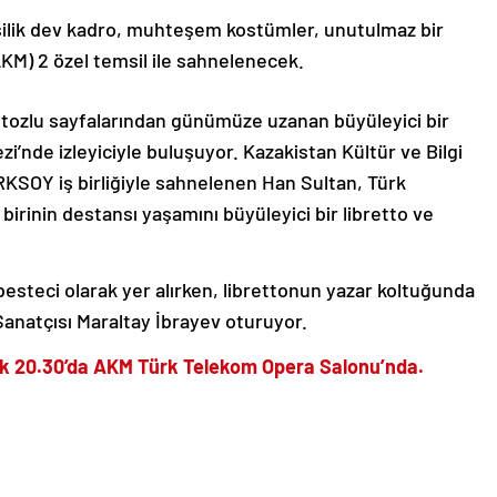
işilik dev kadro, muhteşem kostümler, unutulmaz bir
AKM) 2 özel temsil ile sahnelenecek.
n tozlu sayfalarından günümüze uzanan büyüleyici bir
zi’nde izleyiciyle buluşuyor. Kazakistan Kültür ve Bilgi
RKSOY iş birliğiyle sahnelenen Han Sultan, Türk
birinin destansı yaşamını büyüleyici bir libretto ve
esteci olarak yer alırken, librettonun yazar koltuğunda
Sanatçısı Maraltay İbrayev oturuyor.
lık 20.30’da AKM Türk Telekom Opera Salonu’nda.