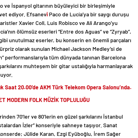
ve İspanyol gitarının büyüleyici bir birleşimiyle
avet ediyor. Efsanev
i
Paco de Lucía’ya bir saygı duruşu
aristler Xavier Coll, Luis Robisco ve Ali Arango’yu
cía’nın ölümsüz eserleri “Entre dos Aguas” ve “Zyryab”,
gibi unutulmaz eserler, bu konserin en önemli parçaları
e sürpriz olarak sunulan Michael Jackson Medley’si de
ean” performanslarıyla tüm dünyada tanınan Barcelona
 şarkılarını muhteşem bir gitar ustalığıyla harmanlayarak
nuyor.
lık Saat 20.00’de AKM Türk Telekom Opera Salonu’nda.
ET MODERN FOLK MÜZİK TOPLULUĞU
den 70’ler ve 80’lerin en güzel şarkılarını İstanbul
talardan İzler” konseriyle sahneye taşıyor. Sanat
 konserde; Jülide Karan, Ezgi Eyüboğlu, İrem Sağer