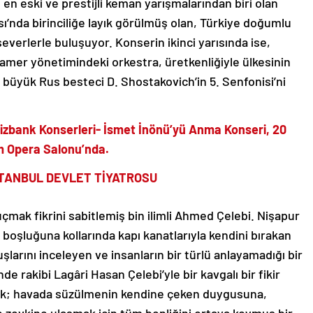
n eski ve prestijli keman yarışmalarından biri olan
ı’nda birinciliğe layık görülmüş olan, Türkiye doğumlu
erlerle buluşuyor. Konserin ikinci yarısında ise,
amer yönetimindeki orkestra, üretkenliğiyle ülkesinin
, büyük Rus besteci D. Shostakovich’in 5. Senfonisi’ni
nizbank Konserleri- İsmet İnönü’yü Anma Konseri, 20
m Opera Salonu’nda.
TANBUL DEVLET TİYATROSU
uçmak fikrini sabitlemiş bin ilimli Ahmed Çelebi. Nişapur
 boşluğuna kollarında kapı kanatlarıyla kendini bırakan
şlarını inceleyen ve insanların bir türlü anlayamadığı bir
e rakibi Lagâri Hasan Çelebi’yle bir kavgalı bir fikir
ak; havada süzülmenin kendine çeken duygusuna,