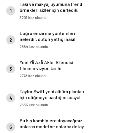
Takı ve makyaj uyumuna trend
örnekleri sizler için derledik.
1
3201 kez okundu
Doğru emzirme yöntemleri
nelerdir, sütün yettiği nasıl
2
anlaşılır?
2884 kez okundu
Yeni YÃ¼zÃ¼kler Efendisi
filminin vizyon tarihi
3
aÃ§Ä±klandÄ±
2778 kez okundu
Taylor Swift yeni albüm planları
için düğmeye bastığını sosyal
4
medyadan duyurdu!
2533 kez okundu
Bu kış kombinlere doyacağınız
onlarca model ve onlarca detay.
5