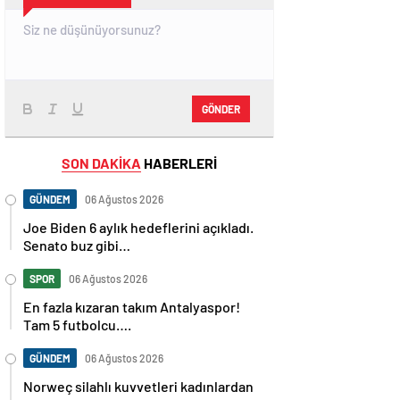
GÖNDER
SON DAKİKA
HABERLERİ
GÜNDEM
06 Ağustos 2026
Joe Biden 6 aylık hedeflerini açıkladı.
Senato buz gibi…
SPOR
06 Ağustos 2026
En fazla kızaran takım Antalyaspor!
Tam 5 futbolcu….
GÜNDEM
06 Ağustos 2026
Norweç silahlı kuvvetleri kadınlardan