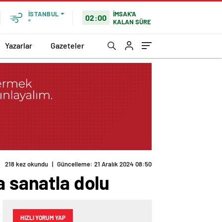
İMSAK'A
İSTANBUL
02:00
KALAN SÜRE
°
Yazarlar
Gazeteler
218 kez okundu
|
Güncelleme: 21 Aralık 2024 08:50
a sanatla dolu
HIZLI YORUM YAP