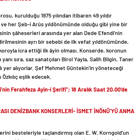
osu, kurulduğu 1975 yılından itibaren 49 yıldır
ve her Şeb-i Arûs yıldönümünde olduğu gibi yine bir
isinin şâheserleri arasında yer alan Dede Efendi’nin
rilmesinin ayrı bir sebebi de ilk vefat yıldönümünde,
oroyla icra ettiği ilk âyin olması. Konserde, koronun
anı sıra, saz sanatçıları Birol Yayla, Salih Bilgin, Taner
lı yer alıyorlar. Şef Mehmet Güntekin’in yöneteceği
Özkılıç eşlik edecek.
’nin Ferahfeza Ayin-i Şerifi”; 18 Aralık Saat 20.00’de
ASI DENİZBANK KONSERLERİ- İSMET İNÖNÜ’YÜ ANMA
rini besteleriyle taçlandırmış olan E. W. Korngold’un