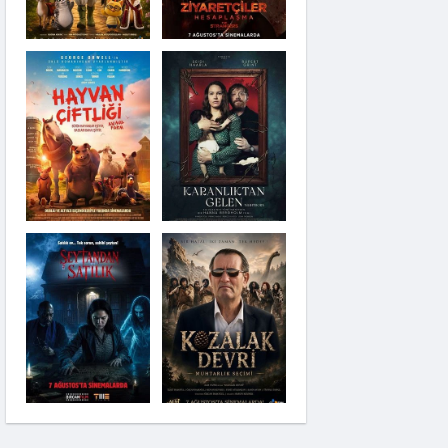
Karanlıktan Gelen
Şeytandan Satılık
Moana
Kozalak Devri