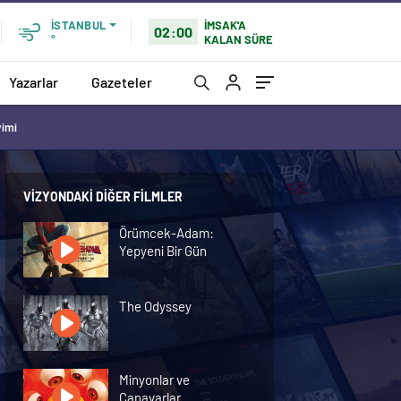
İMSAK'A
İSTANBUL
02:00
KALAN SÜRE
°
Yazarlar
Gazeteler
vimi
VIZYONDAKI DIĞER FILMLER
Örümcek-Adam:
Yepyeni Bir Gün
The Odyssey
Minyonlar ve
Canavarlar