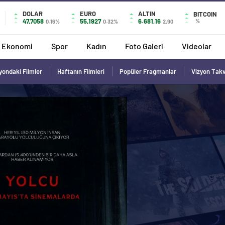
DOLAR
EURO
ALTIN
BITCOIN
47,7058
55,1927
6.681,16
%
0.16%
0.32%
2,90
Ekonomi
Spor
Kadın
Foto Galeri
Videolar
yondaki Filmler
Haftanın Filmleri
Popüler Fragmanlar
Vizyon Tak