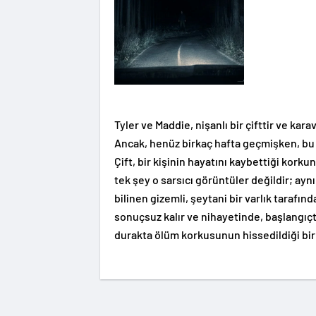
Tyler ve Maddie, nişanlı bir çifttir ve kara
Ancak, henüz birkaç hafta geçmişken, bu 
Çift, bir kişinin hayatını kaybettiği korku
tek şey o sarsıcı görüntüler değildir; aynı
bilinen gizemli, şeytani bir varlık tarafın
sonuçsuz kalır ve nihayetinde, başlangıçt
durakta ölüm korkusunun hissedildiği bi