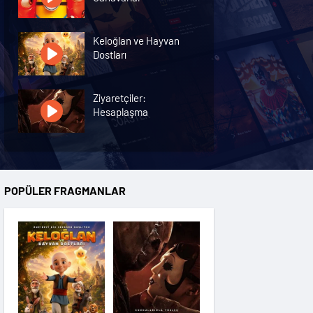
Keloğlan ve Hayvan
Dostları
Ziyaretçiler:
Hesaplaşma
Nasreddin Hoca:
Zaman Yolcusu 4
POPÜLER FRAGMANLAR
Oyuncak Hikayesi 5
Hayvan Çiftliği